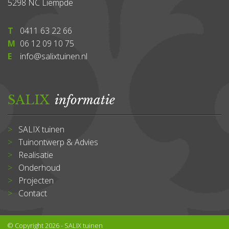
5298 NC Liempde
T
0411 63 22 66
M
06 12 09 10 75
E
info@salixtuinen.nl
SALIX
informatie
SALIX tuinen
Tuinontwerp & Advies
Realisatie
Onderhoud
Projecten
Contact
© Copyright 2026 - SALIX tuinen